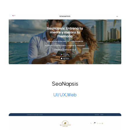
SeaNapsis
UI/UX
,
Web