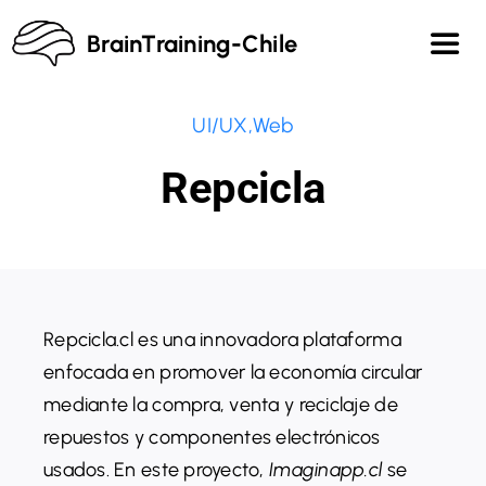
Saltar
BrainTraining-Chile
al
Toggl
contenido
Navig
Inicio
UI/UX
,
Web
Repcicla
Equipo
Blog
Contacto
Repcicla.cl es una innovadora plataforma
enfocada en promover la economía circular
mediante la compra, venta y reciclaje de
repuestos y componentes electrónicos
usados. En este proyecto,
Imaginapp.cl
se