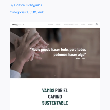
By
Gaston Galleguillos
Categories:
UI/UX
,
Web